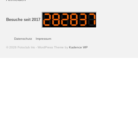
Andreas Hecht
Detlef Schmidt
Besuche seit 2017
Hanspeter Becker
Datenschutz
Impressum
Jürgen Sturtzel
© 2026 Fotoclub Iris - WordPress Theme by
Kadence WP
Klaus Dalichow
Heidi Kautzsch
Siegfried Werner
Uwe Mombrei
Kontakt
Bilder des Monats
2026