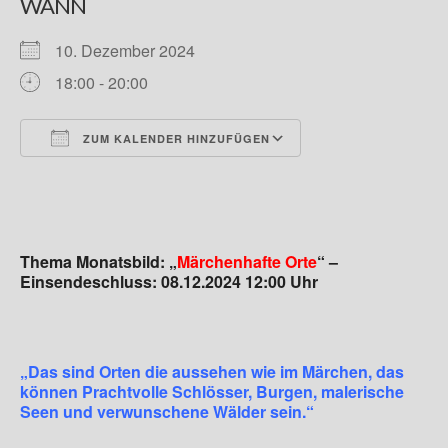
WANN
Andreas Hecht
10. Dezember 2024
Detlef Schmidt
18:00 - 20:00
Hanspeter Becker
Jürgen Sturtzel
ZUM KALENDER HINZUFÜGEN
ICS herunterladen
Google Kalender
Klaus Dalichow
Heidi Kautzsch
Thema Monatsbild: „
Märchenhafte Orte
“ –
Siegfried Werner
Einsendeschluss: 08.12.2024 12:00 Uhr
Uwe Mombrei
Kontakt
„Das sind Orten die aussehen wie im Märchen, das
Bilder des Monats
können Prachtvolle Schlösser,
Burgen, malerische
Seen und verwunschene Wälder sein.“
2026