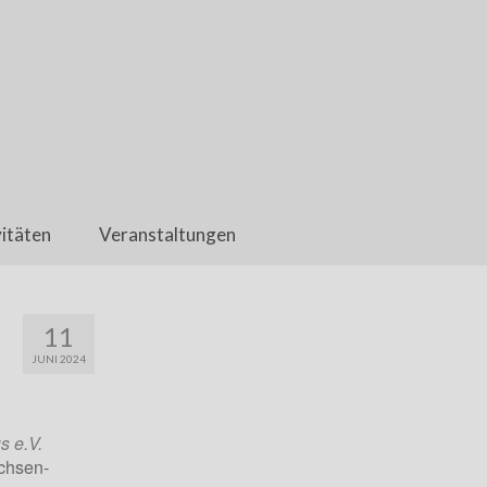
itäten
Veranstaltungen
11
JUNI 2024
s e.V.
chsen-