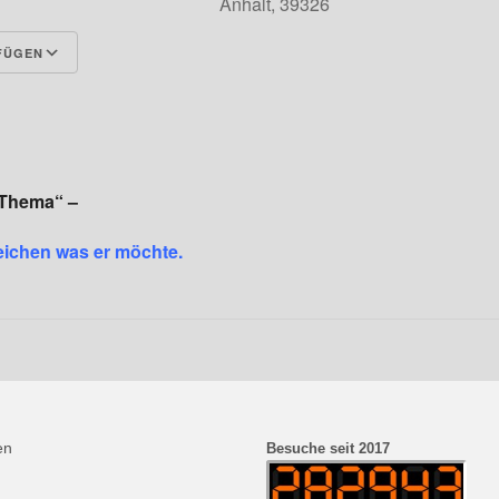
Anhalt, 39326
FÜGEN
Google Kalender
iCalendar
 Thema“ –
eichen was er möchte.
en
Besuche seit 2017