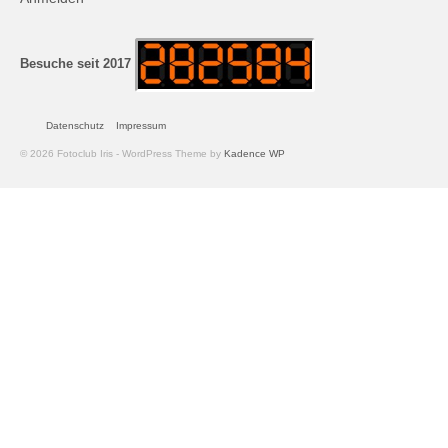
Andreas Hecht
Detlef Schmidt
Besuche seit 2017
Hanspeter Becker
Datenschutz
Impressum
Jürgen Sturtzel
© 2026 Fotoclub Iris - WordPress Theme by
Kadence WP
Klaus Dalichow
Heidi Kautzsch
Siegfried Werner
Uwe Mombrei
Kontakt
Bilder des Monats
2026