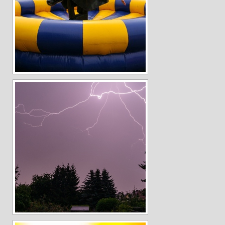
Andreas Hecht
Detlef Schmidt
Hanspeter Becker
Jürgen Sturtzel
Klaus Dalichow
Heidi Kautzsch
Siegfried Werner
Uwe Mombrei
Kontakt
Bilder des Monats
2026