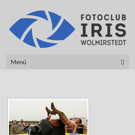
Menü
Startseite
Über uns
Galerien
Albert Hirt
Alexander Werner