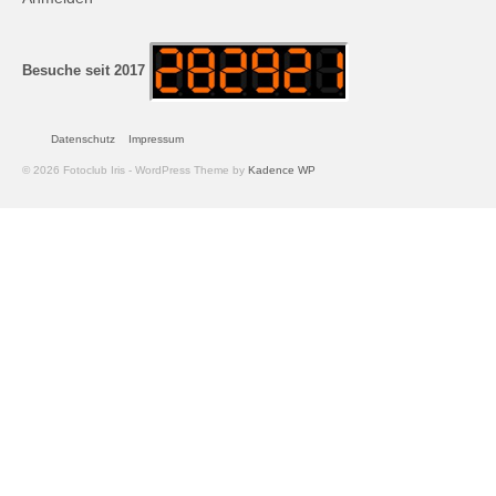
Andreas Hecht
Detlef Schmidt
Besuche seit 2017
Hanspeter Becker
Datenschutz
Impressum
Jürgen Sturtzel
© 2026 Fotoclub Iris - WordPress Theme by
Kadence WP
Klaus Dalichow
Heidi Kautzsch
Siegfried Werner
Uwe Mombrei
Kontakt
Bilder des Monats
2026