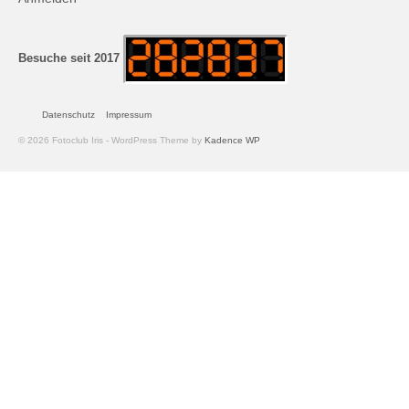
Andreas Hecht
Detlef Schmidt
Besuche seit 2017
Hanspeter Becker
Datenschutz
Impressum
Jürgen Sturtzel
© 2026 Fotoclub Iris - WordPress Theme by
Kadence WP
Klaus Dalichow
Heidi Kautzsch
Siegfried Werner
Uwe Mombrei
Kontakt
Bilder des Monats
2026