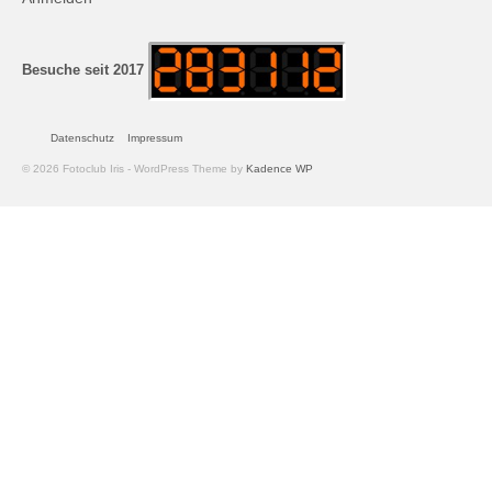
Andreas Hecht
Detlef Schmidt
Besuche seit 2017
Hanspeter Becker
Datenschutz
Impressum
Jürgen Sturtzel
© 2026 Fotoclub Iris - WordPress Theme by
Kadence WP
Klaus Dalichow
Heidi Kautzsch
Siegfried Werner
Uwe Mombrei
Kontakt
Bilder des Monats
2026