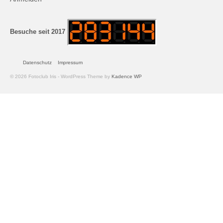
Andreas Hecht
Detlef Schmidt
Besuche seit 2017
Hanspeter Becker
Datenschutz
Impressum
Jürgen Sturtzel
© 2026 Fotoclub Iris - WordPress Theme by
Kadence WP
Klaus Dalichow
Heidi Kautzsch
Siegfried Werner
Uwe Mombrei
Kontakt
Bilder des Monats
2026