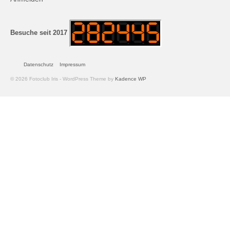
Andreas Hecht
Detlef Schmidt
Besuche seit 2017
Hanspeter Becker
Datenschutz
Impressum
Jürgen Sturtzel
© 2026 Fotoclub Iris - WordPress Theme by
Kadence WP
Klaus Dalichow
Heidi Kautzsch
Siegfried Werner
Uwe Mombrei
Kontakt
Bilder des Monats
2026