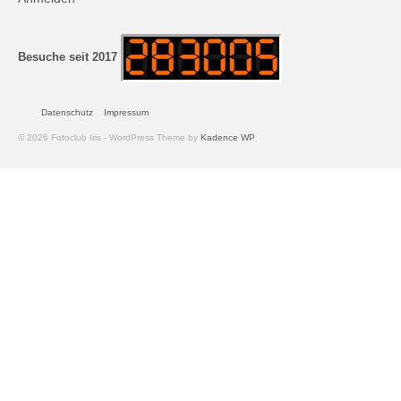
Andreas Hecht
Detlef Schmidt
Besuche seit 2017
Hanspeter Becker
Datenschutz
Impressum
Jürgen Sturtzel
© 2026 Fotoclub Iris - WordPress Theme by
Kadence WP
Klaus Dalichow
Heidi Kautzsch
Siegfried Werner
Uwe Mombrei
Kontakt
Bilder des Monats
2026