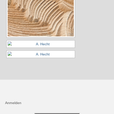
Andreas Hecht
Detlef Schmidt
Hanspeter Becker
Jürgen Sturtzel
Klaus Dalichow
Heidi Kautzsch
Siegfried Werner
Uwe Mombrei
Kontakt
Bilder des Monats
Anmelden
2026