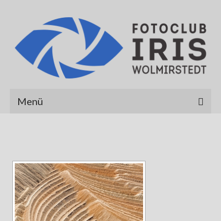
Menü
Startseite
Über uns
Galerien
Albert Hirt
Alexander Werner