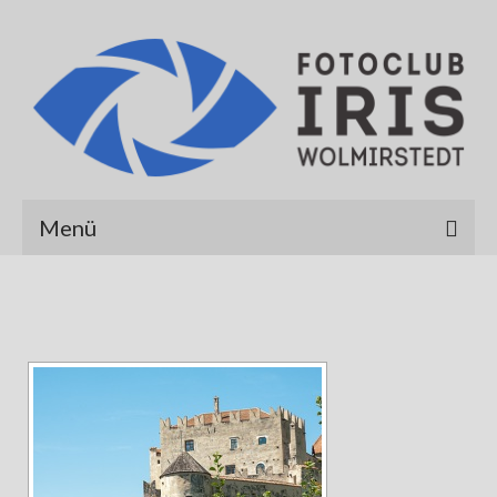
Menü
Startseite
Über uns
Galerien
Albert Hirt
Alexander Werner