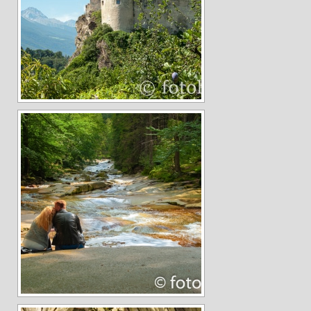
Andreas Hecht
Detlef Schmidt
Hanspeter Becker
Jürgen Sturtzel
Klaus Dalichow
Heidi Kautzsch
Siegfried Werner
Uwe Mombrei
Kontakt
Bilder des Monats
2026