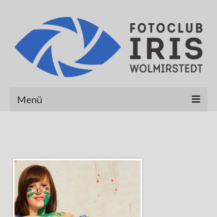
Menü
Startseite
Über uns
Galerien
Albert Hirt
Alexander Werner