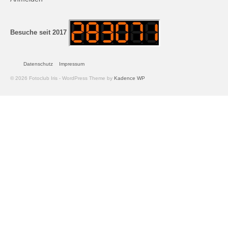
Andreas Hecht
Detlef Schmidt
Besuche seit 2017
Hanspeter Becker
Datenschutz
Impressum
Jürgen Sturtzel
© 2026 Fotoclub Iris - WordPress Theme by
Kadence WP
Klaus Dalichow
Heidi Kautzsch
Siegfried Werner
Uwe Mombrei
Kontakt
Bilder des Monats
2026