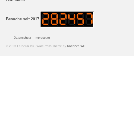
Andreas Hecht
Detlef Schmidt
Besuche seit 2017
Hanspeter Becker
Datenschutz
Impressum
Jürgen Sturtzel
© 2026 Fotoclub Iris - WordPress Theme by
Kadence WP
Klaus Dalichow
Heidi Kautzsch
Siegfried Werner
Uwe Mombrei
Kontakt
Bilder des Monats
2026