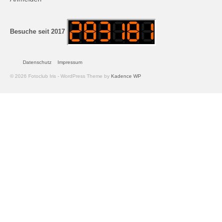
Andreas Hecht
Detlef Schmidt
Besuche seit 2017
Hanspeter Becker
Datenschutz
Impressum
Jürgen Sturtzel
© 2026 Fotoclub Iris - WordPress Theme by
Kadence WP
Klaus Dalichow
Heidi Kautzsch
Siegfried Werner
Uwe Mombrei
Kontakt
Bilder des Monats
2026