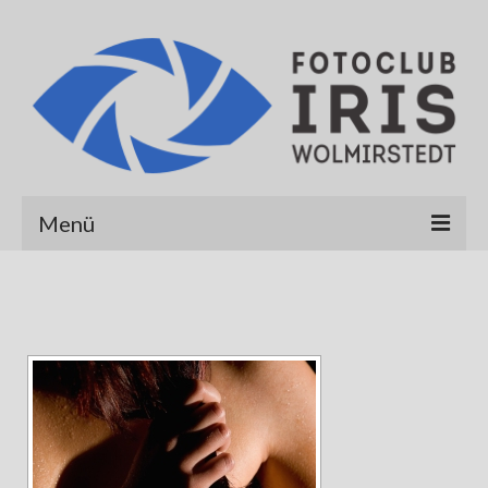
Menü
Startseite
Über uns
Galerien
Albert Hirt
Alexander Werner