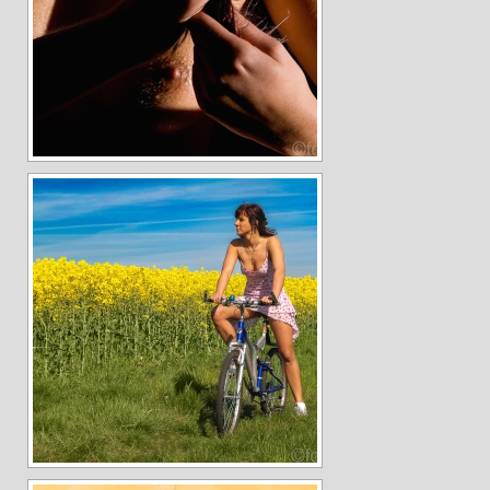
Andreas Hecht
Detlef Schmidt
Hanspeter Becker
Jürgen Sturtzel
Klaus Dalichow
Heidi Kautzsch
Siegfried Werner
Uwe Mombrei
Kontakt
Bilder des Monats
2026