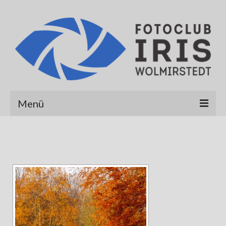
Menü
Startseite
Über uns
Galerien
Albert Hirt
Alexander Werner