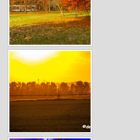
Andreas Hecht
Detlef Schmidt
Hanspeter Becker
Jürgen Sturtzel
Klaus Dalichow
Heidi Kautzsch
Siegfried Werner
Uwe Mombrei
Kontakt
Bilder des Monats
2026