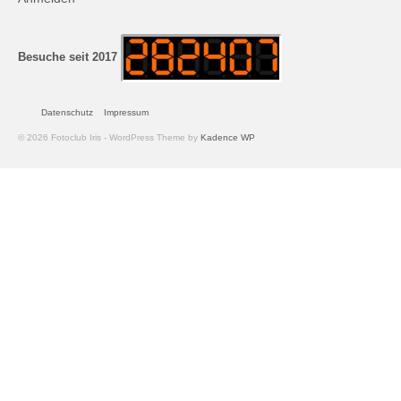
Andreas Hecht
Detlef Schmidt
Besuche seit 2017
Hanspeter Becker
Datenschutz
Impressum
Jürgen Sturtzel
© 2026 Fotoclub Iris - WordPress Theme by
Kadence WP
Klaus Dalichow
Heidi Kautzsch
Siegfried Werner
Uwe Mombrei
Kontakt
Bilder des Monats
2026