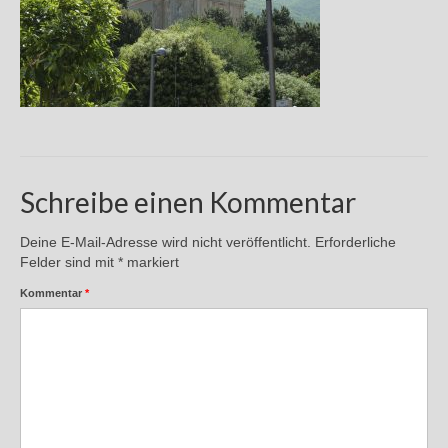
Andreas Hecht
Detlef Schmidt
Hanspeter Becker
Jürgen Sturtzel
Klaus Dalichow
Schreibe einen Kommentar
Heidi Kautzsch
Deine E-Mail-Adresse wird nicht veröffentlicht.
Erforderliche
Siegfried Werner
Felder sind mit
*
markiert
Kommentar
*
Uwe Mombrei
Kontakt
Bilder des Monats
2026