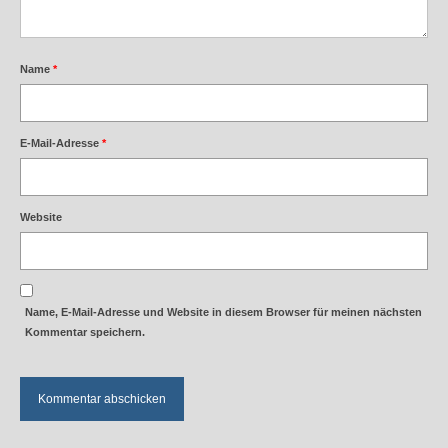
2025
2024
Name
*
2023
2022
E-Mail-Adresse
*
2021
Website
2020
2019
2018
Name, E-Mail-Adresse und Website in diesem Browser für meinen nächsten
Kommentar speichern.
Aktivitäten
Veranstaltungen